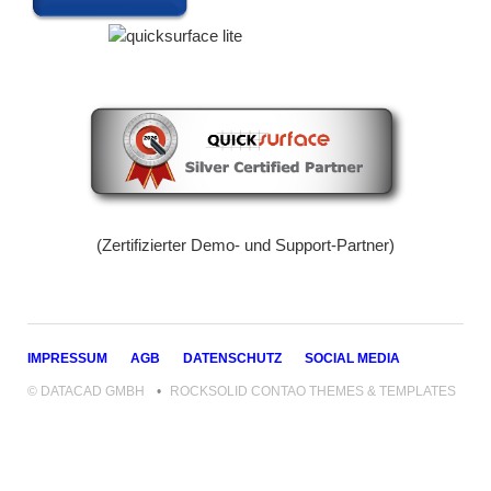
(Zertifizierter Demo- und Support-Partner)
NAVIGATION
IMPRESSUM
AGB
DATENSCHUTZ
SOCIAL MEDIA
ÜBERSPRINGEN
© DATACAD GMBH
ROCKSOLID CONTAO THEMES & TEMPLATES