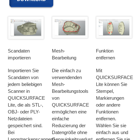
Scandaten
Mesh-
Funktion
importieren
Bearbeitung
entfernen
Importieren Sie
Die einfach zu
Mit
Scandaten von
verwendenden
QUICKSURFACE
jedem beliebigen
Mesh-
Lite können Sie
Scanner in
Bearbeitungstools
Stempel,
QUICKSURFACE
von
Markierungen
Lite, die als STL-,
QUICKSURFACE
oder andere
OBJ- oder PLY-
ermöglichen eine
Funktionen
Netzdateien
einfache
entfernen.
gespeichert sind.
Reduzierung der
Wählen Sie sie
Bei
Datengröße ohne
einfach aus und
Langstreckenscannern
Genauigkeitsverlust,
entfernen Sie sie