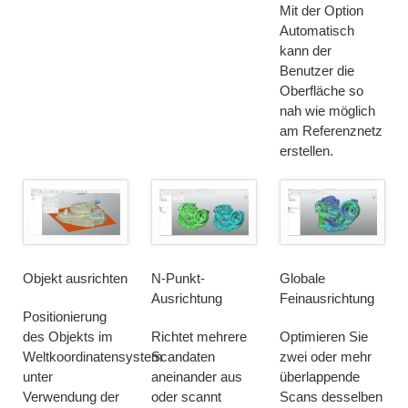
Mit der Option
Automatisch
kann der
Benutzer die
Oberfläche so
nah wie möglich
am Referenznetz
erstellen.
Objekt ausrichten
N-Punkt-
Globale
Ausrichtung
Feinausrichtung
Positionierung
des Objekts im
Richtet mehrere
Optimieren Sie
Weltkoordinatensystem
Scandaten
zwei oder mehr
unter
aneinander aus
überlappende
Verwendung der
oder scannt
Scans desselben