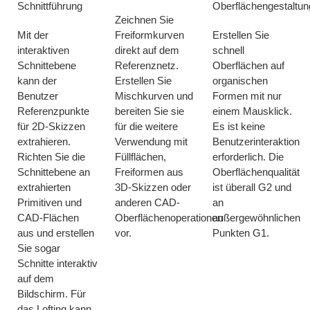
Schnittführung
Oberflächengestaltun
Zeichnen Sie
Mit der
Freiformkurven
Erstellen Sie
interaktiven
direkt auf dem
schnell
Schnittebene
Referenznetz.
Oberflächen auf
kann der
Erstellen Sie
organischen
Benutzer
Mischkurven und
Formen mit nur
Referenzpunkte
bereiten Sie sie
einem Mausklick.
für 2D-Skizzen
für die weitere
Es ist keine
extrahieren.
Verwendung mit
Benutzerinteraktion
Richten Sie die
Füllflächen,
erforderlich. Die
Schnittebene an
Freiformen aus
Oberflächenqualität
extrahierten
3D-Skizzen oder
ist überall G2 und
Primitiven und
anderen CAD-
an
CAD-Flächen
Oberflächenoperationen
außergewöhnlichen
aus und erstellen
vor.
Punkten G1.
Sie sogar
Schnitte interaktiv
auf dem
Bildschirm. Für
das Lofting kann