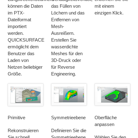
können die Daten
das Füllen von
mit einem
im PTX-
Löchern und das
einzigen Klick.
Dateiformat
Entfernen von
importiert
Mesh-
werden.
Ausreißern.
QUICKSURFACE
Erstellen Sie
ermöglicht dem
wasserdichte
Benutzer das
Meshes für den
Laden von
3D-Druck oder
Netzen beliebiger
für Reverse
Größe.
Engineering.
Primitive
Symmetrieebene
Oberfläche
anpassen
Rekonstruieren
Definieren Sie die
Sie schnell
Symmetrieebene
Wählen Sie den