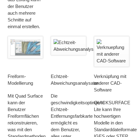
der Benutzer
auch mehrere
Schnitte auf
einmal erstellen.
Freiform-
Echtzeit-
Verknüpfung mit
Modellierung
Abweichungsanalysator
anderer CAD-
Software
Mit Quad Surface
Die
kann der
geschwindigkeitsoptimierte
QUICKSURFACE
Benutzer
Echtzeit-
Lite kann Ihre
Freiformflächen
Entfernungsfarbkarte
hochwertigen
rekonstruieren,
ermöglicht es
Modelle in den
was mit den
dem Benutzer,
Standarddateiformate
Standardmethoden
alles unter
IGES oder STEP