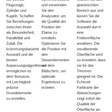
Flugzeuge,
und verwenden
gewünschten
Zylinder und
Sie den
Bereich aus und
Kugeln. Schaffen
Analysator, um
lassen Sie die
Sie Beziehungen
die Qualität der
Software die
zwischen ihnen
Position der
Auswahl durch
als Besonderheit,
Ebene zu
eine
Parallelität und
ermitteln.
Freiformfläche
Zufall. Die
Optimieren Sie
annähern. Die
krümmungsbasierte
die Position mit
resultierende
Auswahl und die
den
Oberfläche wird
besten
Steuerelementen
so erweitert, dass
Anpassungsalgorithmen
auf dem
sie für das
ermöglichen es
Bildschirm, um
Trimmen
dem Benutzer,
optimale
geeignet ist. Die
mit Leichtigkeit
Ergebnisse zu
Echtzeit-
präzise
erzielen.
Farbkarte der
Grundelemente
Abweichungen
zu erstellen.
zeigt sofort die
Qualität der
Oberfläche an.