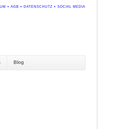
ION
SUM
AGB
DATENSCHUTZ
SOCIAL MEDIA
RINGEN
Navigation
s
Blog
überspringen