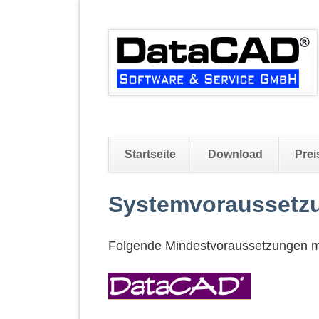
Startseite
Download
Prei
Navigation
Systemvoraussetzu
überspringen
Folgende Mindestvoraussetzungen mü