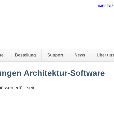
NAVIGAT
IMPRES
ÜBERSP
se
Bestellung
Support
News
Über un
ngen Architektur-Software
ssen erfüllt sein: