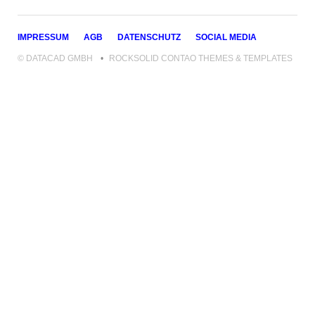
NAVIGATION
IMPRESSUM
AGB
DATENSCHUTZ
SOCIAL MEDIA
ÜBERSPRINGEN
© DATACAD GMBH
ROCKSOLID CONTAO THEMES & TEMPLATES