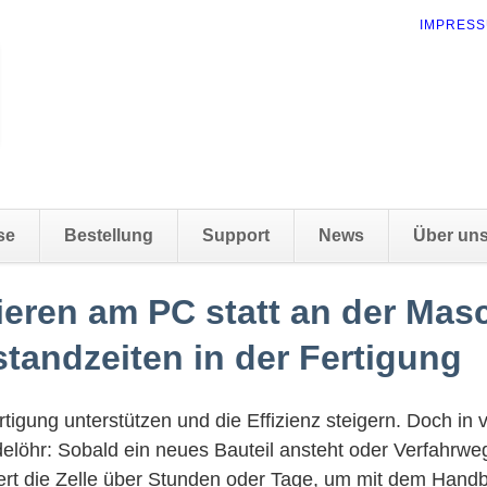
NAVIGAT
IMPRES
ÜBERSP
se
Bestellung
Support
News
Über un
eren am PC statt an der Mas
standzeiten in der Fertigung
rtigung unterstützen und die Effizienz steigern. Doch in 
elöhr: Sobald ein neues Bauteil ansteht oder Verfahrw
ckiert die Zelle über Stunden oder Tage, um mit dem Hand