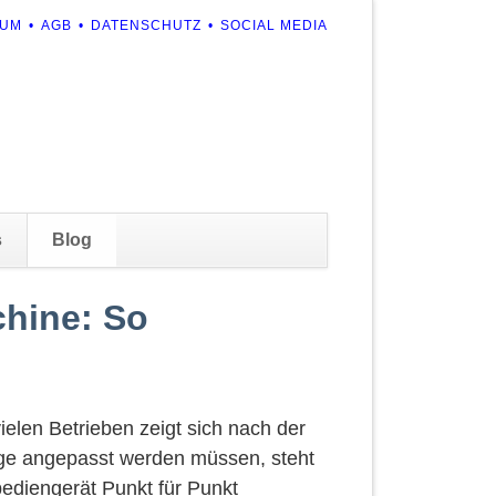
ION
SUM
AGB
DATENSCHUTZ
SOCIAL MEDIA
RINGEN
Navigation
s
Blog
überspringen
chine: So
vielen Betrieben zeigt sich nach der
ege angepasst werden müssen, steht
bediengerät Punkt für Punkt