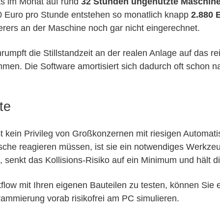
as im Monat auf rund
32 Stunden ungenutzte Maschine
0 Euro pro Stunde entstehen so monatlich knapp
2.880 
erers an der Maschine noch gar nicht eingerechnet.
rumpft die Stillstandzeit an der realen Anlage auf das
mmen. Die Software amortisiert sich dadurch oft schon n
te
 kein Privileg von Großkonzernen mit riesigen Automatis
nsche reagieren müssen, ist sie ein notwendiges Werkze
 senkt das Kollisions-Risiko auf ein Minimum und hält d
ow mit Ihren eigenen Bauteilen zu testen, können Sie ei
ammierung vorab risikofrei am PC simulieren.