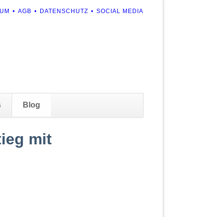
ION
SUM
AGB
DATENSCHUTZ
SOCIAL MEDIA
RINGEN
Navigation
s
Blog
überspringen
ieg mit