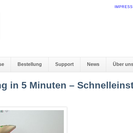
NAVIGAT
IMPRES
ÜBERSP
se
Bestellung
Support
News
Über un
g in 5 Minuten – Schnelleinst