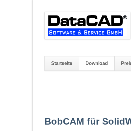
Startseite
Download
Prei
Navigation
überspringen
BobCAM für SolidW