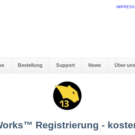
NAVIGAT
IMPRES
ÜBERSP
se
Bestellung
Support
News
Über un
orks™ Registrierung - koste