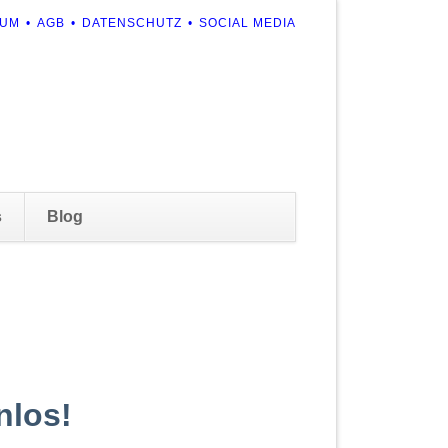
ION
SUM
AGB
DATENSCHUTZ
SOCIAL MEDIA
RINGEN
Navigation
s
Blog
überspringen
nlos!